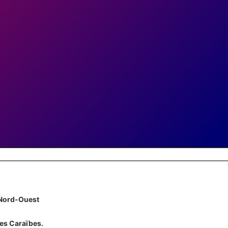
 Nord-Ouest
 des Caraïbes.