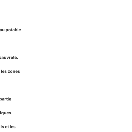
eau potable
 pauvreté.
 les zones
partie
tiques.
s et les