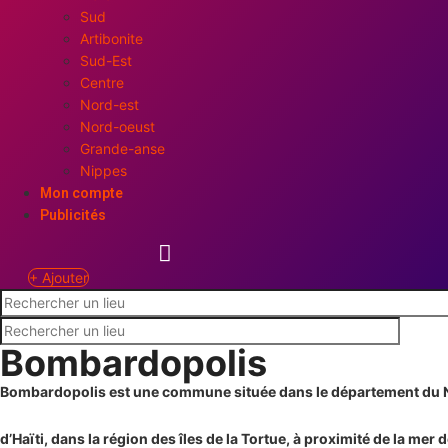
Sud
Artibonite
Sud-Est
Centre
Nord-est
Nord-oeust
Grande-anse
Nippes
Mon compte
Publicités
+ Ajouter
Bombardopolis
Bombardopolis est une commune située dans le département du
d’Haïti, dans la région des îles de la Tortue, à proximité de la mer