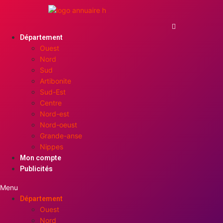
Département
Ouest
Nord
Sud
Artibonite
Sud-Est
Centre
Nord-est
Nord-oeust
Grande-anse
Nippes
Mon compte
Publicités
Menu
Département
Ouest
Nord