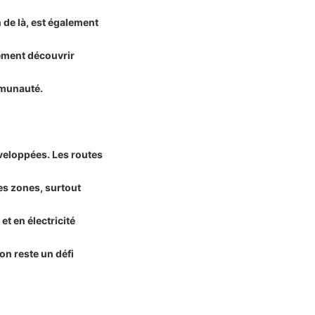
n de là, est également
lement découvrir
ommunauté.
veloppées. Les routes
nes zones, surtout
t en électricité
ion reste un défi