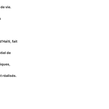
 de vie.
s
aïti, fait
tiel de
iques,
t réalisés.