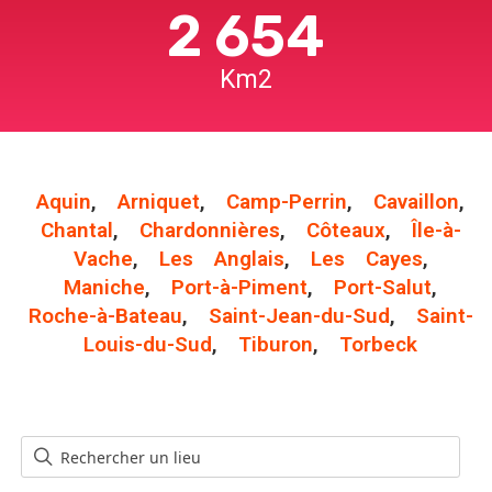
2 654
Km2
Aquin
,
Arniquet
,
Camp-Perrin
,
Cavaillon
,
Chantal
,
Chardonnières
,
Côteaux
,
Île-à-
Vache
,
Les Anglais
,
Les Cayes
,
Maniche
,
Port-à-Piment
,
Port-Salut
,
Roche-à-Bateau
,
Saint-Jean-du-Sud
,
Saint-
Louis-du-Sud
,
Tiburon
,
Torbeck