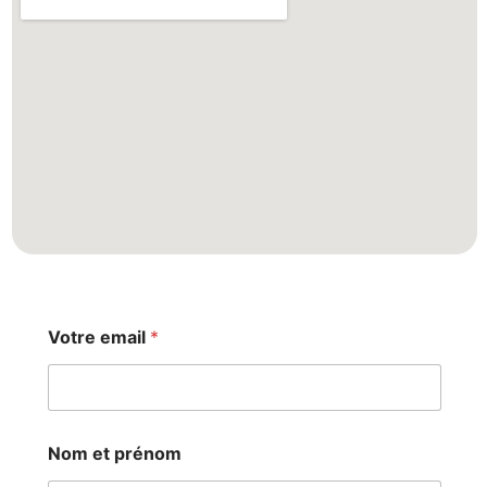
Votre email
*
e
Nom et prénom
m
a