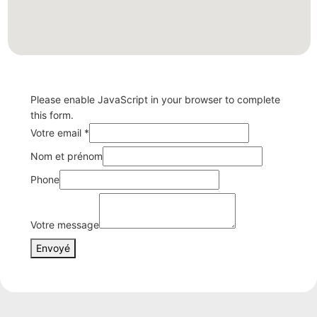
Please enable JavaScript in your browser to complete
this form.
Votre
Votre email
*
message
Nom et prénom
Phone
Phone
Votre message
Envoyé