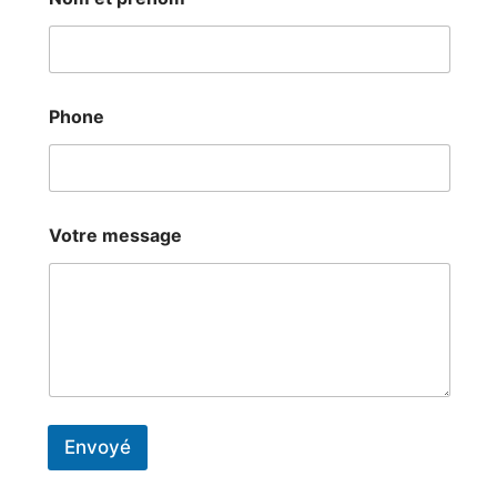
N
o
m
Phone
Votre message
Envoyé