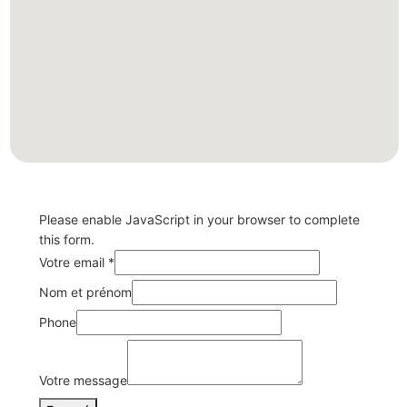
Please enable JavaScript in your browser to complete
this form.
Votre email
*
email
Nom et prénom
message
Phone
Votre
Votre message