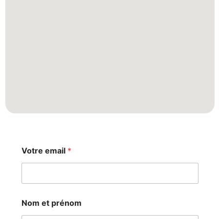
Votre email
*
N
*
Nom et prénom
o
V
m
o