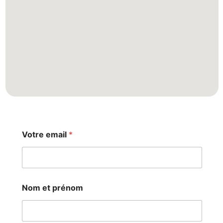
Votre email
*
e
Nom et prénom
m
a
i
l