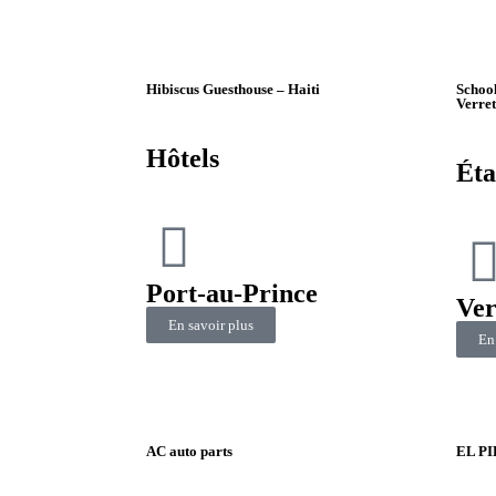
Hibiscus Guesthouse – Haiti
School
Verret
Hôtels
Éta
Port-au-Prince
Ver
En savoir plus
En
AC auto parts
EL P