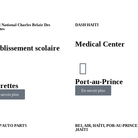
 National Charles Belair Des
DASH HAITI
tes
Medical Center
blissement scolaire
Port-au-Prince
rettes
En savoir plus
 savoir plus
IP AUTO PARTS
BEL AIR, HAÏTI, POR-AU-PRINCE
,HAÏTI