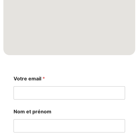
Votre email
*
e
Nom et prénom
t
V
o
t
r