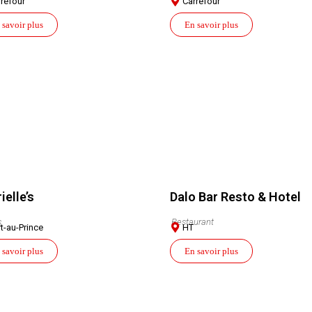
refour
Carrefour
 savoir plus
En savoir plus
ielle’s
Dalo Bar Resto & Hotel
s
Restaurant
t-au-Prince
HT
 savoir plus
En savoir plus