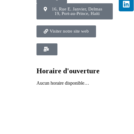
16, Rue E. Janvier, Delmas
19, Port-au-Prince, Haiti
Visiter notre site web
Horaire d'ouverture
Aucun horaire disponible…