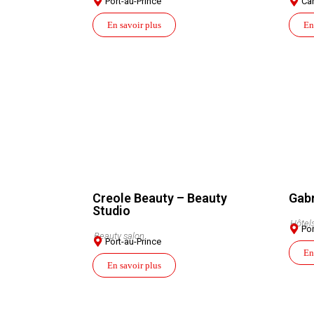
Port-au-Prince
Car
En savoir plus
En
Creole Beauty – Beauty
Gabr
Studio
Hôtel
Por
Beauty salon
Port-au-Prince
En
En savoir plus