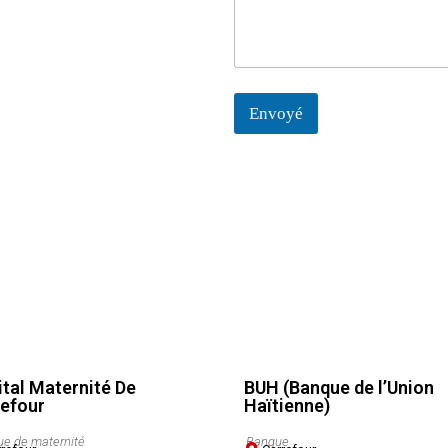
a
g
t
e
e
s
+
1
Envoyé
tal Maternité De
BUH (Banque de l’Union
efour
Haïtienne)
ue de maternité
Banque