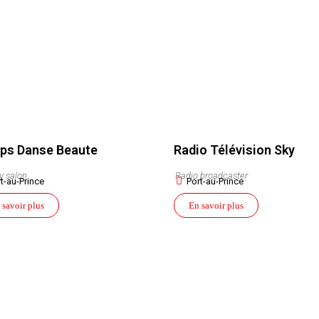
ps Danse Beaute
Radio Télévision Sky
y salon
Radio broadcaster
t-au-Prince
Port-au-Prince
 savoir plus
En savoir plus