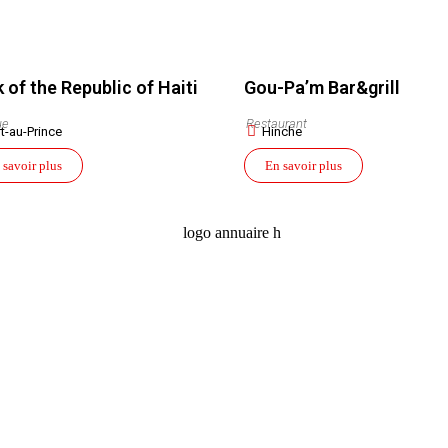
 of the Republic of Haiti
Gou-Pa’m Bar&grill
ue
Restaurant
t-au-Prince
Hinche
 savoir plus
En savoir plus