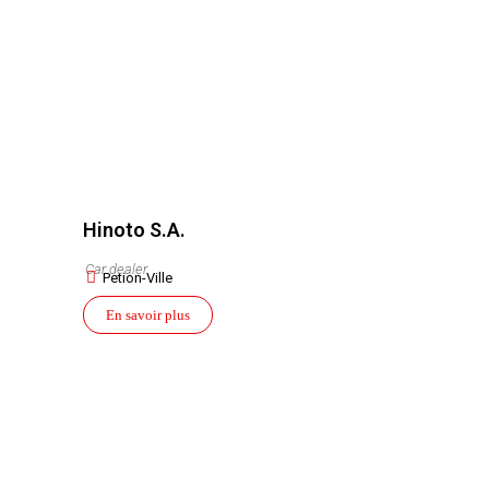
Hinoto S.A.
Car dealer
Petion-Ville
En savoir plus