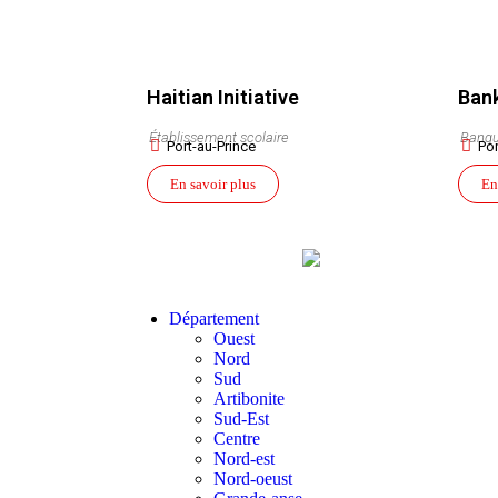
Haitian Initiative
Bank
Établissement scolaire
Banq
Port-au-Prince
Por
En savoir plus
En
Département
Ouest
Nord
Sud
Artibonite
Sud-Est
Centre
Nord-est
Nord-oeust