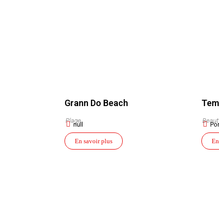
Grann Do Beach
Tem
Plage
Beaut
null
Por
En savoir plus
En