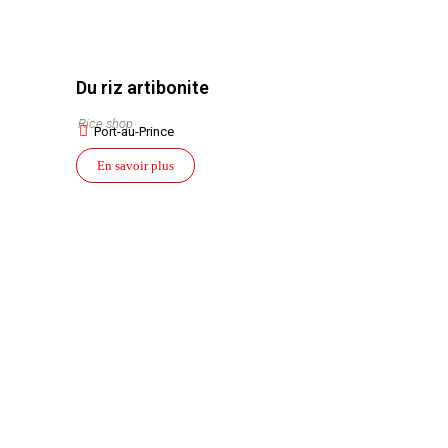
Du riz artibonite
Rice shop
Port-au-Prince
En savoir plus