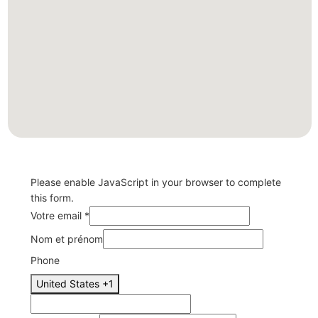
Please enable JavaScript in your browser to complete
this form.
Votre email
*
email
Nom et prénom
Phone
Votre
Phone
message
Phone
United States +1
message