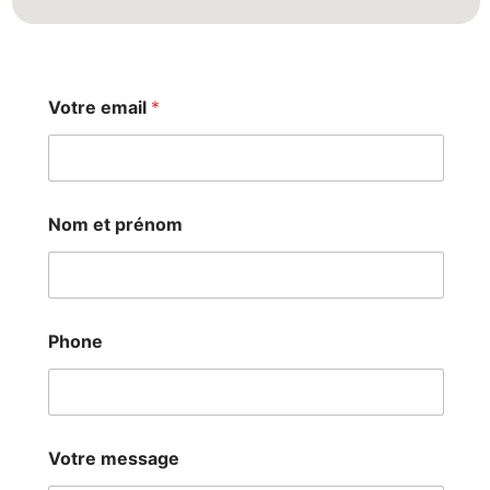
Votre email
*
V
Nom et prénom
o
t
r
e
e
t
Phone
P
h
o
n
e
Votre message