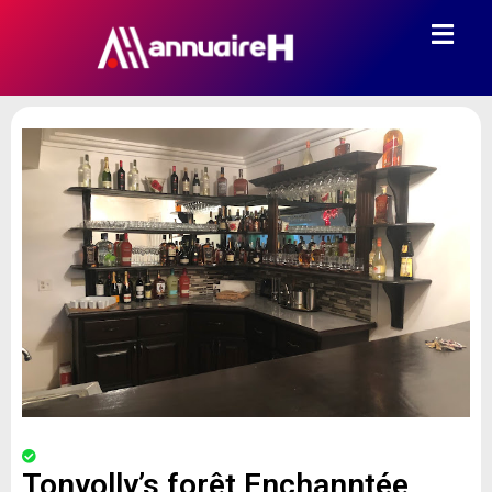
Tonyolly’s forêt Enchanntée