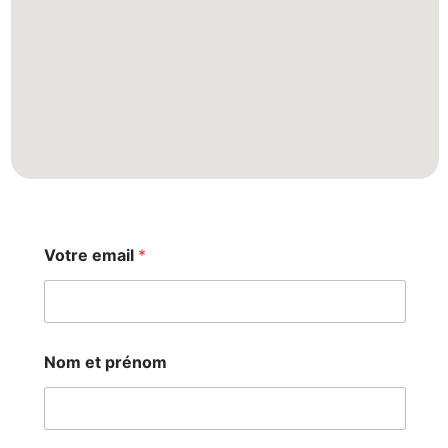
e
Votre email
*
m
a
i
l
V
o
Nom et prénom
t
r
e
e