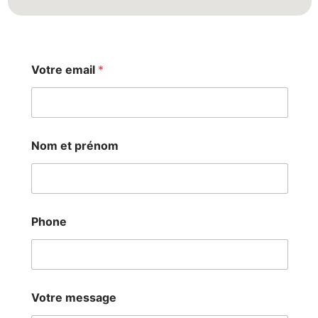
Votre email
*
Nom et prénom
Phone
N
Votre message
o
m