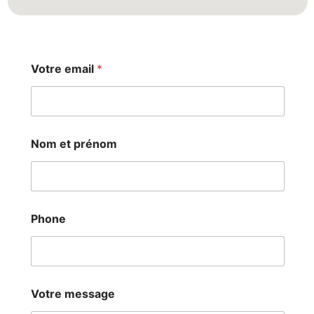
Votre email
*
Nom et prénom
Phone
V
Votre message
o
t