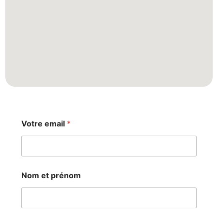
Votre email
*
V
Nom et prénom
o
t
r
e
e