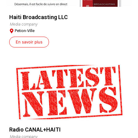
Haiti Broadcasting LLC
Media company
Petion-Ville
En savoir plus
Radio CANAL+HAITI
Media company