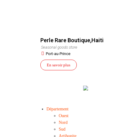
Perle Rare Boutique,Haiti
Seasonal goods store
Port-au-Prince
En savoir plus
Département
Ouest
Nord
Sud
Artibonite