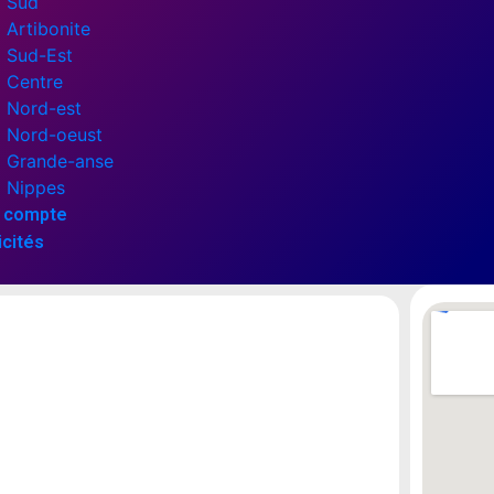
Sud
Artibonite
Sud-Est
Centre
Nord-est
Nord-oeust
Grande-anse
Nippes
 compte
icités