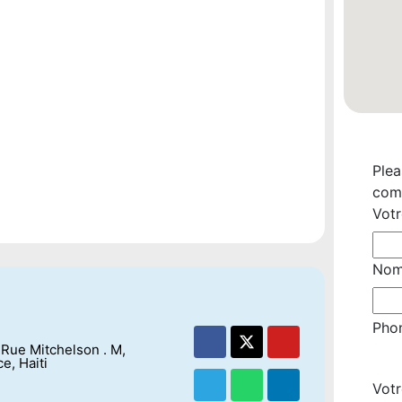
Plea
comp
Vot
pré
Nom
emai
Votr
Pho
Rue Mitchelson . M,
e, Haiti
Vot