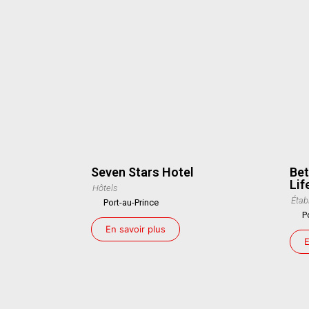
Seven Stars Hotel
Bet
Lif
Hôtels
Étab
Port-au-Prince
P
En savoir plus
E