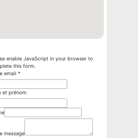
se enable JavaScript in your browser to
lete this form.
re email
*
nom
 et prénom
l
e
ne
re message