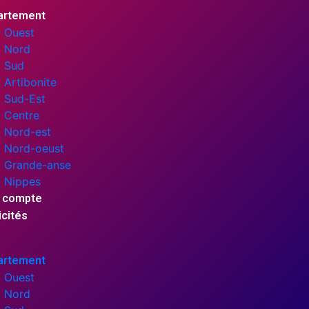
artement
Ouest
Nord
Sud
Artibonite
Sud-Est
Centre
Nord-est
Nord-oeust
Grande-anse
Nippes
 compte
icités
artement
Ouest
Nord