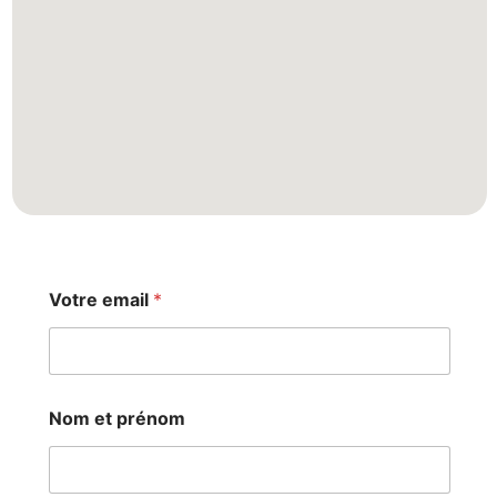
Votre email
*
V
Nom et prénom
o
t
r
e