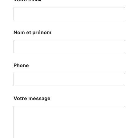
Nom et prénom
Phone
N
Votre message
o
m
P
h
o
n
e