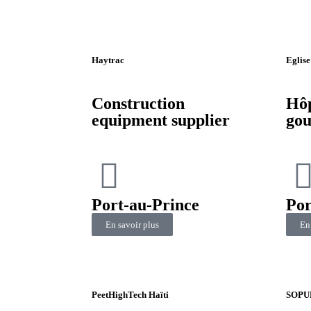
Haytrac
Eglis
Construction
Hôp
equipment supplier
gou
Port-au-Prince
Por
En savoir plus
En
PeetHighTech Haïti
SOPUD