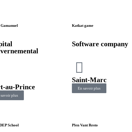
e Gamanuel
Katkat game
ital
Software company
vernemental
Saint-Marc
t-au-Prince
En savoir plus
 savoir plus
EP School
Plen Vant Resto