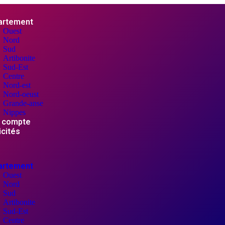
artement
Ouest
Nord
Sud
Artibonite
Sud-Est
Centre
Nord-est
Nord-oeust
Grande-anse
Nippes
 compte
icités
artement
Ouest
Nord
Sud
Artibonite
Sud-Est
Centre