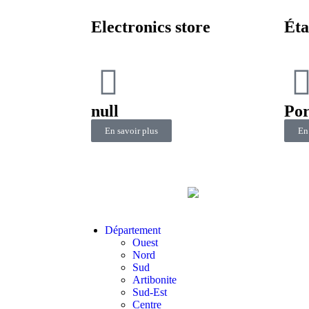
Electronics store
Éta
null
Por
En savoir plus
En
Département
Ouest
Nord
Sud
Artibonite
Sud-Est
Centre