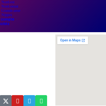
Nord-est
Nord-oeust
Grande-anse
Nippes
 compte
icités