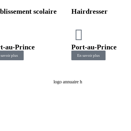
blissement scolaire
Hairdresser
t-au-Prince
Port-au-Prince
 savoir plus
En savoir plus