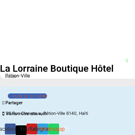
La Lorraine Boutique Hôtel
Pétion-Ville
Hôtels
+509 22 33 3636
Partager
36 Rue Clerveaux, Pétion-Ville 6140, Haïti
Visiter notre site web
acebook
Youtube
Telegram
Whatsapp