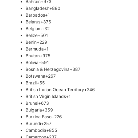
Bahrain
+973
Bangladesh
+880
Barbados
+1
Belarus
+375
Belgium
+32
Belize
+501
Benin
+229
Bermuda
+1
Bhutan
+975
Bolivia
+591
Bosnia & Herzegovina
+387
Botswana
+267
Brazil
+55
British Indian Ocean Territory
+246
British Virgin Islands
+1
Brunei
+673
Bulgaria
+359
Burkina Faso
+226
Burundi
+257
Cambodia
+855
Cameroon
+237