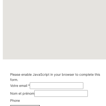
Please enable JavaScript in your browser to complete this
form.
Votre email
*
Nom et prénom
Votre
et *
Phone
prénom
Votre