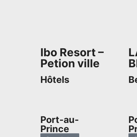
Ibo Resort –
L
Petion ville
B
Hôtels
B
Port-au-
P
Prince
P