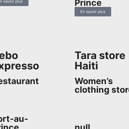
Prince
n savoir plus
En savoir plus
ebo
Tara store
xpresso
Haiti
estaurant
Women’s
clothing sto
ort-au-
rince
null