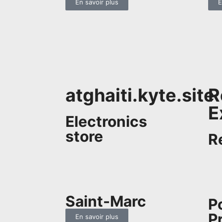
En savoir plus
E
atghaiti.kyte.site
R
E
Electronics
store
R
Saint-Marc
P
P
En savoir plus