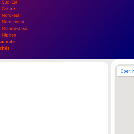
Sud-Est
Centre
Nord-est
Nord-oeust
Grande-anse
Nippes
compte
cités