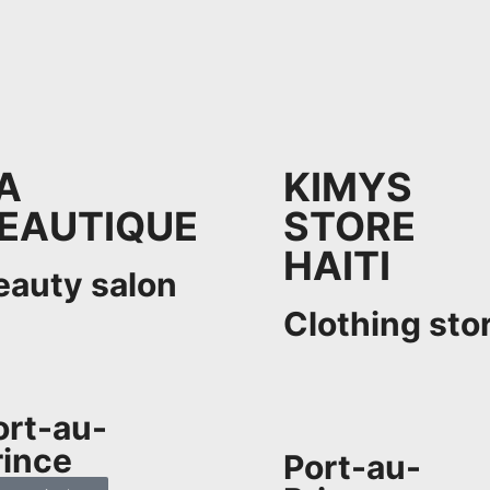
A
KIMYS
EAUTIQUE
STORE
HAITI
eauty salon
Clothing sto
ort-au-
rince
Port-au-