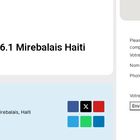
Plea
.1 Mirebalais Haiti
comp
Votr
Votr
Phon
Nom 
mes
Phon
Votr
Env
ebalais, Haiti