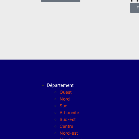
E
Département
Ouest
Nord
Sud
Artibonite
Sud-Est
Centre
Nord-est