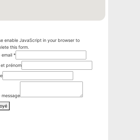
se enable JavaScript in your browser to
lete this form.
e
e email
*
e
et prénom
sage
e
e message
oyé