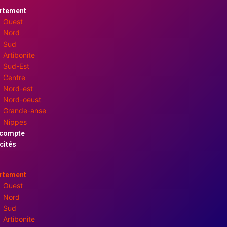
rtement
Ouest
Nord
Sud
Artibonite
Sud-Est
Centre
Nord-est
Nord-oeust
Grande-anse
Nippes
compte
cités
rtement
Ouest
Nord
Sud
Artibonite