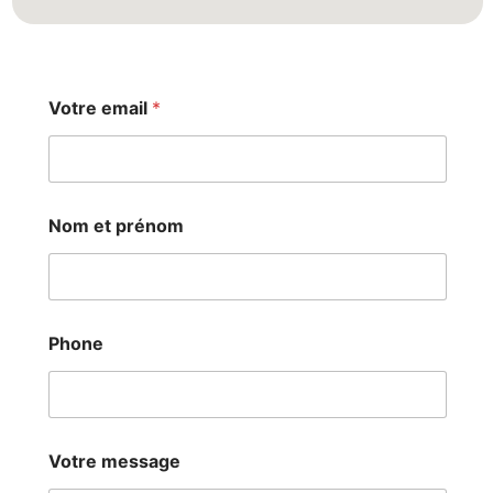
Votre email
*
V
Nom et prénom
o
t
r
e
P
h
Phone
o
n
e
V
o
t
Votre message
r