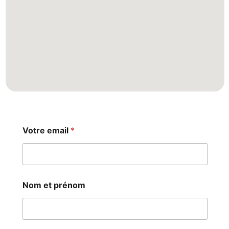
N
Votre email
*
o
m
V
o
t
r
Nom et prénom
e
m
e
s