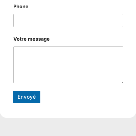
s
a
Phone
g
e
Votre message
Envoyé