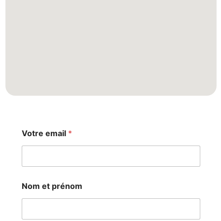
e
Votre email
*
m
a
i
l
p
r
Nom et prénom
é
n
o
m