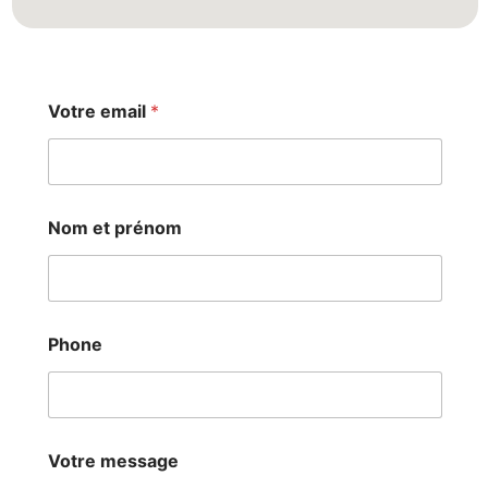
Votre email
*
e
Nom et prénom
m
a
i
l
V
o
Phone
t
r
e
V
o
t
Votre message
r