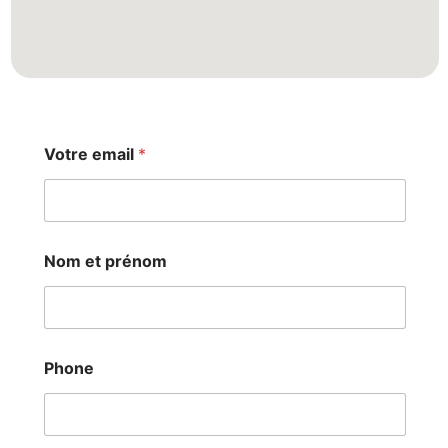
Votre email
*
Nom et prénom
P
Phone
h
o
n
e