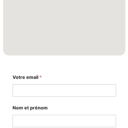
Votre email
*
p
Nom et prénom
r
é
n
o